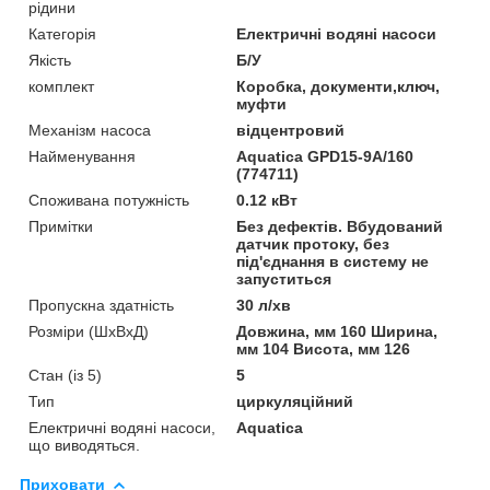
рідини
Категорія
Електричні водяні насоси
Якість
Б/У
комплект
Коробка, документи,ключ,
муфти
Механізм насоса
відцентровий
Найменування
Aquatica GPD15-9A/160
(774711)
Споживана потужність
0.12 кВт
Примітки
Без дефектів. Вбудований
датчик протоку, без
під'єднання в систему не
запуститься
Пропускна здатність
30 л/хв
Розміри (ШхВхД)
Довжина, мм 160 Ширина,
мм 104 Висота, мм 126
Стан (із 5)
5
Тип
циркуляційний
Електричні водяні насоси,
Aquatica
що виводяться.
Приховати