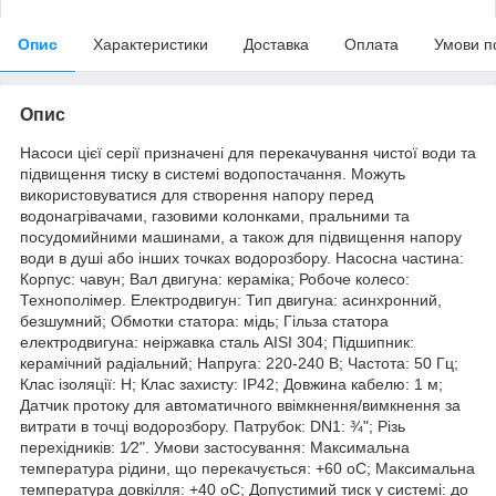
Опис
Характеристики
Доставка
Оплата
Умови п
Опис
Насоси цієї серії призначені для перекачування чистої води та
підвищення тиску в системі водопостачання. Можуть
використовуватися для створення напору перед
водонагрівачами, газовими колонками, пральними та
посудомийними машинами, а також для підвищення напору
води в душі або інших точках водорозбору. Насосна частина:
Корпус: чавун; Вал двигуна: кераміка; Робоче колесо:
Технополімер. Електродвигун: Тип двигуна: асинхронний,
безшумний; Обмотки статора: мідь; Гільза статора
електродвигуна: неіржавка сталь AISI 304; Підшипник:
керамічний радіальний; Напруга: 220-240 В; Частота: 50 Гц;
Клас ізоляції: Н; Клас захисту: IP42; Довжина кабелю: 1 м;
Датчик протоку для автоматичного ввімкнення/вимкнення за
витрати в точці водорозбору. Патрубок: DN1: ¾"; Різь
перехідників: 1⁄2". Умови застосування: Максимальна
температура рідини, що перекачується: +60 oC; Максимальна
температура довкілля: +40 oC; Допустимий тиск у системі: до