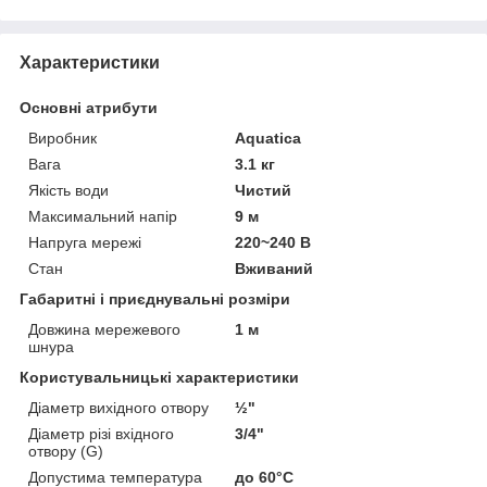
Характеристики
Основні атрибути
Виробник
Aquatica
Вага
3.1 кг
Якість води
Чистий
Максимальний напір
9 м
Напруга мережі
220~240 В
Стан
Вживаний
Габаритні і приєднувальні розміри
Довжина мережевого
1 м
шнура
Користувальницькі характеристики
Діаметр вихідного отвору
½"
Діаметр різі вхідного
3/4"
отвору (G)
Допустима температура
до 60°C