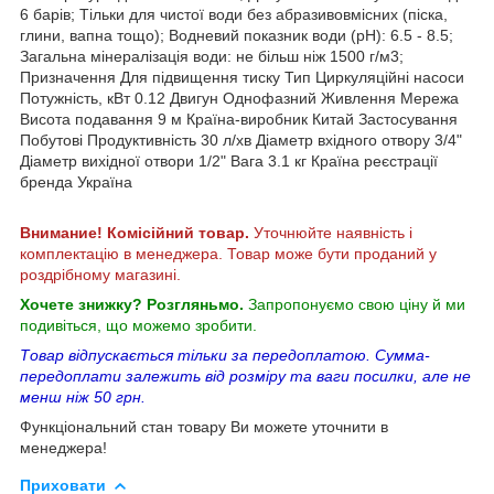
6 барів; Тільки для чистої води без абразивовмісних (піска,
глини, вапна тощо); Водневий показник води (рН): 6.5 - 8.5;
Загальна мінералізація води: не більш ніж 1500 г/м3;
Призначення Для підвищення тиску Тип Циркуляційні насоси
Потужність, кВт 0.12 Двигун Однофазний Живлення Мережа
Висота подавання 9 м Країна-виробник Китай Застосування
Побутові Продуктивність 30 л/хв Діаметр вхідного отвору 3/4"
Діаметр вихідної отвори 1/2" Вага 3.1 кг Країна реєстрації
бренда Україна
Внимание! Комісійний товар.
Уточнюйте наявність і
комплектацію в менеджера. Товар може бути проданий у
роздрібному магазині.
Хочете знижку? Розгляньмо.
Запропонуємо свою ціну й ми
подивіться, що можемо зробити.
Товар відпускається тільки за передоплатою. Сумма-
передоплати залежить від розміру та ваги посилки, але не
менш ніж 50 грн.
Функціональний стан товару Ви можете уточнити в
менеджера!
Приховати