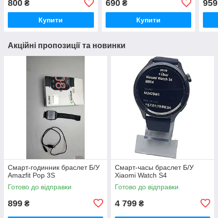
800
690
959
₴
₴
Купити
Купити
Акційні пропозиції та новинки
Смарт-годинник браслет Б/У
Смарт-часы браслет Б/У
Amazfit Pop 3S
Xiaomi Watch S4
Готово до відправки
Готово до відправки
899
4 799
₴
₴