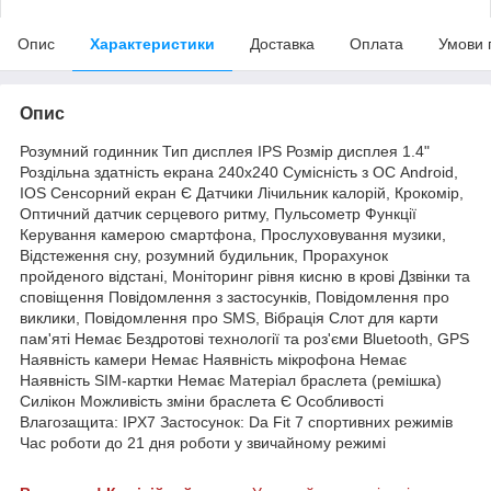
Опис
Характеристики
Доставка
Оплата
Умови 
Опис
Розумний годинник Тип дисплея IPS Розмір дисплея 1.4"
Роздільна здатність екрана 240x240 Сумісність з ОС Android,
IOS Сенсорний екран Є Датчики Лічильник калорій, Крокомір,
Оптичний датчик серцевого ритму, Пульсометр Функції
Керування камерою смартфона, Прослуховування музики,
Відстеження сну, розумний будильник, Прорахунок
пройденого відстані, Моніторинг рівня кисню в крові Дзвінки та
сповіщення Повідомлення з застосунків, Повідомлення про
виклики, Повідомлення про SMS, Вібрація Слот для карти
пам'яті Немає Бездротові технології та роз'єми Bluetooth, GPS
Наявність камери Немає Наявність мікрофона Немає
Наявність SIM-картки Немає Матеріал браслета (ремішка)
Силікон Можливість зміни браслета Є Особливості
Влагозащита: IPX7 Застосунок: Da Fit 7 спортивних режимів
Час роботи до 21 дня роботи у звичайному режимі