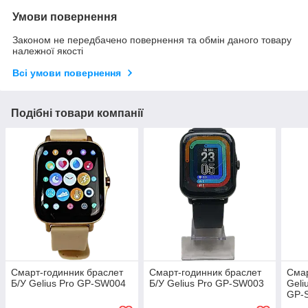
Умови повернення
Законом не передбачено повернення та обмін даного товару
належної якості
Всі умови повернення
Подібні товари компанії
Смарт-годинник браслет
Смарт-годинник браслет
Смар
Б/У Gelius Pro GP-SW004
Б/У Gelius Pro GP-SW003
Geli
GP-