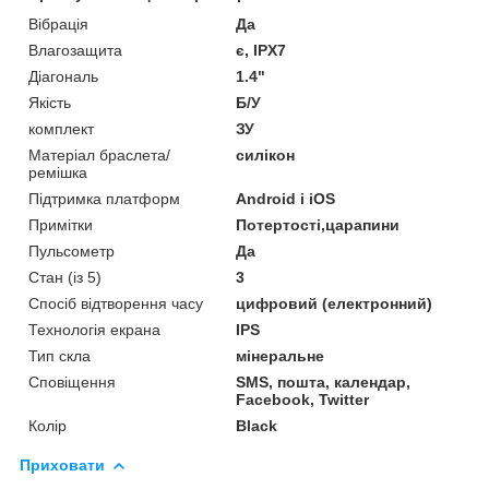
Вібрація
Да
Влагозащита
є, IPX7
Діагональ
1.4"
Якість
Б/У
комплект
ЗУ
Матеріал браслета/
силікон
ремішка
Підтримка платформ
Android і iOS
Примітки
Потертості,царапини
Пульсометр
Да
Стан (із 5)
3
Спосіб відтворення часу
цифровий (електронний)
Технологія екрана
IPS
Тип скла
мінеральне
Сповіщення
SMS, пошта, календар,
Facebook, Twitter
Колір
Black
Приховати