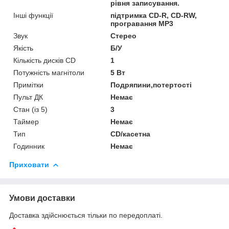
рівня записування.
Інші функції
підтримка CD-R, CD-RW,
програвання MP3
Звук
Стерео
Якість
Б/У
Кількість дисків CD
1
Потужність магнітоли
5 Вт
Примітки
Подряпини,потертості
Пульт ДК
Немає
Стан (із 5)
3
Таймер
Немає
Тип
CD/касетна
Годинник
Немає
Приховати
Умови доставки
Доставка здійснюється тільки по передоплаті.