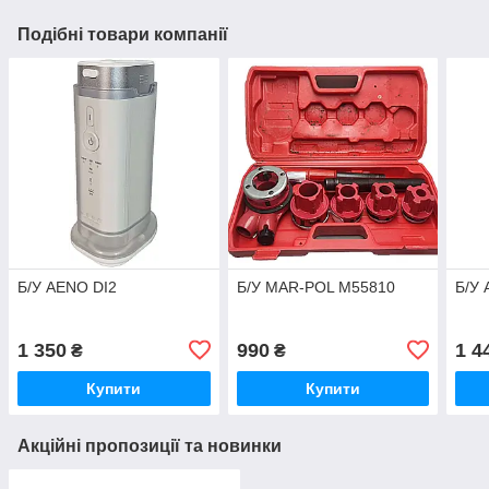
Подібні товари компанії
Б/У AENO DI2
Б/У MAR-POL M55810
Б/У 
1 350
990
1 4
₴
₴
Купити
Купити
Акційні пропозиції та новинки