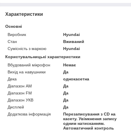
Характеристики
Основні
Виробник
Hyundai
Стан
Вживаний
Сумісність з маркою
Hyundai
Користувальницькі характеристики
Вбудований мікрофон
Немає
Вихід на навушники
Да
Дека
однокасетна
Діапазон AM
Да
Діапазон FM
Да
Діапазон УКВ
Да
Дисплей
Да
Додаткова інформація
Перезаписування з CD на
касету. Увімкнення запису
одним натисканням.
Автоматичний контроль