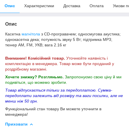
Опис
Характеристики
Доставка
Оплата
Умови п
Опис
Касетна
магнітола
з CD-програвачем; односмугова акустика;
однокасетна дека; потужність звуку 5 Вт; підтримка MP3;
тюнер AM, FM, УКВ; вага 2.16 кг
Внимание! Комісійний товар.
Уточнюйте наявність і
комплектацію в менеджера. Товар може бути проданий у
роздрібному магазині.
Хочете знижку? Розгляньмо.
Запропонуємо свою ціну й ми
подивіться, що можемо зробити.
Товар відпускається тільки за передоплатою. Сумма-
передоплати залежить від розміру та ваги посилки, але не
менш ніж 50 грн.
Функціональний стан товару Ви можете уточнити в
менеджера!
Приховати