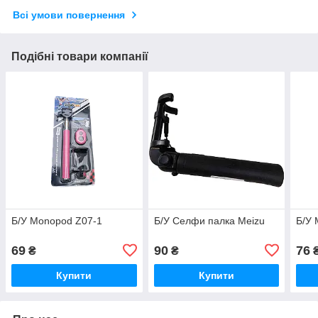
Всі умови повернення
Подібні товари компанії
Б/У Monopod Z07-1
Б/У Селфи палка Meizu
Б/У 
69
90
76
₴
₴
Купити
Купити