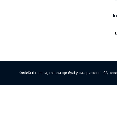
І
Ц
Комісійні товари, товари що булі у використанні, б/у тов