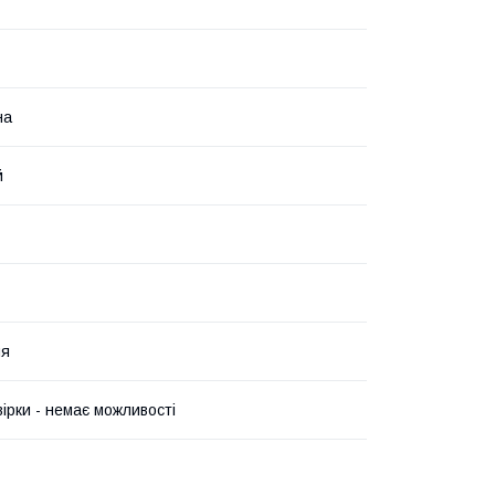
на
й
ня
вірки - немає можливості