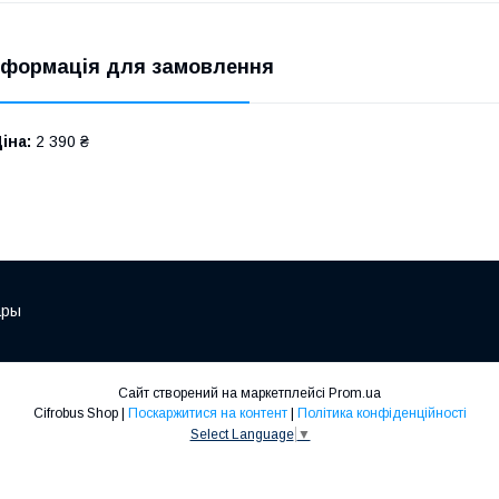
нформація для замовлення
іна:
2 390 ₴
ары
Сайт створений на маркетплейсі
Prom.ua
Cifrobus Shop |
Поскаржитися на контент
|
Політика конфіденційності
Select Language
▼