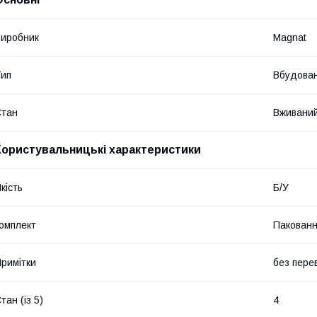
иробник
Magnat
ип
Вбудова
Стан
Вживани
Користувальницькі характеристики
кість
Б/У
омплект
Пакован
римітки
без пере
тан (із 5)
4