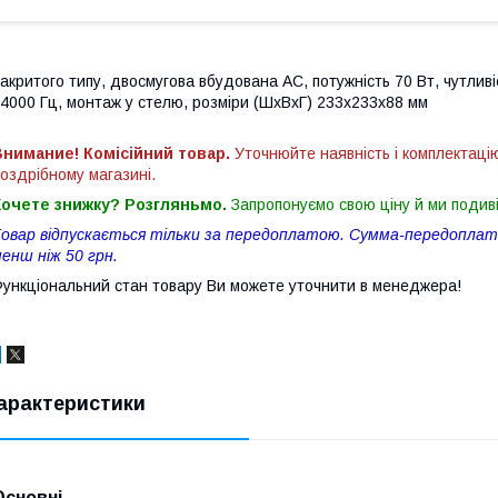
акритого типу, двосмугова вбудована АС, потужність 70 Вт, чутливі
4000 Гц, монтаж у стелю, розміри (ШхВхГ) 233x233x88 мм
нимание! Комісійний товар.
Уточнюйте наявність і комплектаці
оздрібному магазині.
Хочете знижку? Розгляньмо.
Запропонуємо свою ціну й ми подив
овар відпускається тільки за передоплатою. Сумма-передоплати
енш ніж 50 грн.
ункціональний стан товару Ви можете уточнити в менеджера!
арактеристики
Основні