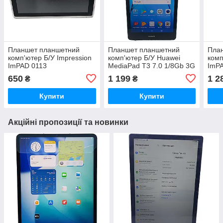
Планшет планшетний
Планшет планшетний
Пла
комп'ютер Б/У Impression
комп'ютер Б/У Huawei
комп
ImPAD 0113
MediaPad T3 7.0 1/8Gb 3G
ImP
(BG2-U01)
650
1 199
1 2
₴
₴
Купити
Купити
Акційні пропозиції та новинки