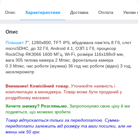
Опис
Характеристики
Доставка
Оплата
Умови 
Опис
Планшет
7", 1280x800, TFT IPS, вбудована пам'ять 8 Гб, слот
microSDHC, до 32 Гб, Android 4.1, ОЗП 1 Гб, процесор
RockChip RK3066 1600 МГц, Wi-Fi, розміри 116x188x9 мм,
вага 305 тилова камера 2 Мпікс, фронтальна камера
0.3 Мпікс, час роботи (музика) 36 год час роботи (відео) 3 год,
акселерометр
Внимание! Комісійний товар.
Уточнюйте наявність і
комплектацію в менеджера. Товар може бути проданий у
роздрібному магазині.
Хочете знижку? Розгляньмо.
Запропонуємо свою ціну й ми
подивіться, що можемо зробити.
Товар відпускається тільки за передоплатою. Сумма-
передоплати залежить від розміру та ваги посилки, але не
менш ніж 50 грн.