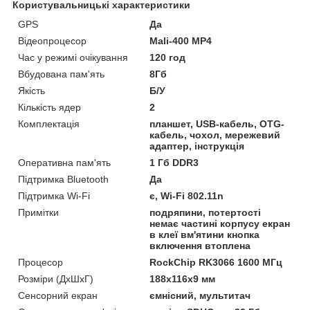
Користувальницькі характеристики
GPS
Да
Відеопроцесор
Mali-400 MP4
Час у режимі очікування
120 год
Вбудована пам'ять
8Гб
Якість
Б/У
Кількість ядер
2
Комплектація
планшет, USB-кабель, OTG-
кабель, чохол, мережевий
адаптер, інструкція
Оперативна пам'ять
1 Гб DDR3
Підтримка Bluetooth
Да
Підтримка Wi-Fi
є, Wi-Fi 802.11n
Примітки
подряпини, потертості
немає частині корпусу екран
в клеї вм'ятини кнопка
включення втоплена
Процесор
RockChip RK3066 1600 МГц
Розміри (ДхШхГ)
188x116x9 мм
Сенсорний екран
ємнісний, мультитач