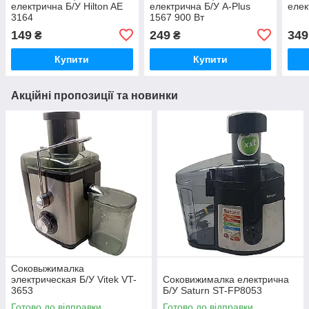
електрична Б/У Hilton AE
електрична Б/У A-Plus
елек
3164
1567 900 Вт
149
249
349
₴
₴
Купити
Купити
Акційні пропозиції та новинки
Соковыжималка
электрическая Б/У Vitek VT-
Соковижималка електрична
3653
Б/У Saturn ST-FP8053
Готово до відправки
Готово до відправки