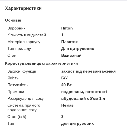
Характеристики
Основні
Виробник
Hilton
Кількість швидкостей
1
Матеріал корпусу
Пластик
Тип приладу
Для цитрусових
Стан
Вживаний
Користувальницькі характеристики
Захисні функції
захист від перевантаження
Якість
Б/У
Потужність
40 Вт
Примітки
подряпини, потертості
Резервуар для соку
вбудований об'єм 1 л
Система прямого
Немає
подавання соку
Стан (із 5)
3
Тип
для цитрусових