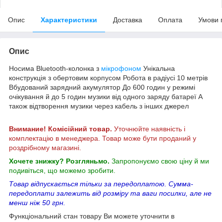
Опис
Характеристики
Доставка
Оплата
Умови 
Опис
Носима Bluetooth-колонка з
мікрофоном
Унікальна
конструкція з обертовим корпусом Робота в радіусі 10 метрів
Вбудований зарядний акумулятор До 600 годин у режимі
очікування й до 5 годин музики від одного заряду батареї А
також відтворення музики через кабель з інших джерел
Внимание! Комісійний товар.
Уточнюйте наявність і
комплектацію в менеджера. Товар може бути проданий у
роздрібному магазині.
Хочете знижку? Розгляньмо.
Запропонуємо свою ціну й ми
подивіться, що можемо зробити.
Товар відпускається тільки за передоплатою. Сумма-
передоплати залежить від розміру та ваги посилки, але не
менш ніж 50 грн.
Функціональний стан товару Ви можете уточнити в