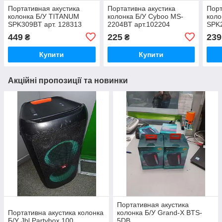
Портативная акустика
Портативна акустика
Порт
колонка Б/У TITANUM
колонка Б/У Cyboo MS-
коло
SPK309BT арт. 128313
2204BT арт.102204
SPK
125
449
225
239
₴
₴
Купити
Купити
Акційні пропозиції та новинки
Портативная акустика
Портативна акустика колонка
колонка Б/У Grand-X BTS-
Б/У Jbl Partybox 100
5DB