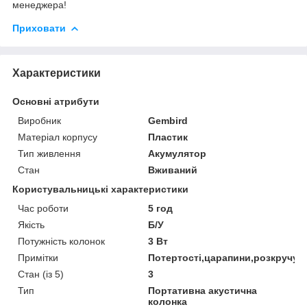
менеджера!
Приховати
Характеристики
Основні атрибути
Виробник
Gembird
Матеріал корпусу
Пластик
Тип живлення
Акумулятор
Стан
Вживаний
Користувальницькі характеристики
Час роботи
5 год
Якість
Б/У
Потужність колонок
3 Вт
Примітки
Потертості,царапини,розкручув
Стан (із 5)
3
Тип
Портативна акустична
колонка