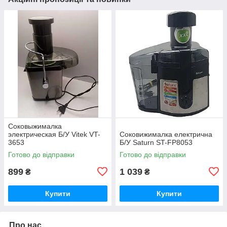
Соковыжималка
электрическая Б/У Vitek VT-
Соковижималка електрична
3653
Б/У Saturn ST-FP8053
Готово до відправки
Готово до відправки
899
1 039
₴
₴
Купити
Купити
Про нас