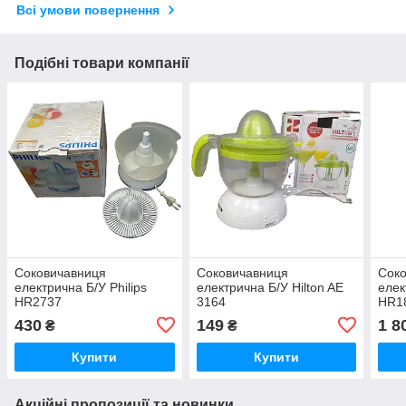
Всі умови повернення
Подібні товари компанії
Соковичавниця
Соковичавниця
Сок
електрична Б/У Philips
електрична Б/У Hilton AE
елек
HR2737
3164
HR1
430
149
1 8
₴
₴
Купити
Купити
Акційні пропозиції та новинки