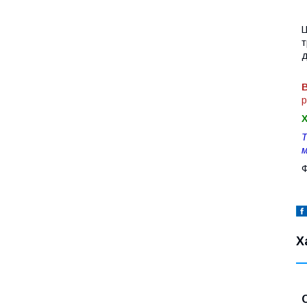
Ц
т
д
В
р
Т
м
Ф
Х