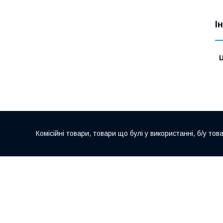
І
Ц
Комісійні товари, товари що булі у використанні, б/у тов