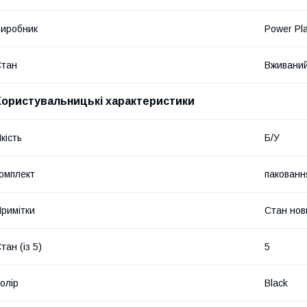
иробник
Power Pl
Стан
Вживани
Користувальницькі характеристики
кість
Б/У
омплект
пакованн
римітки
Стан нов
тан (із 5)
5
олір
Black