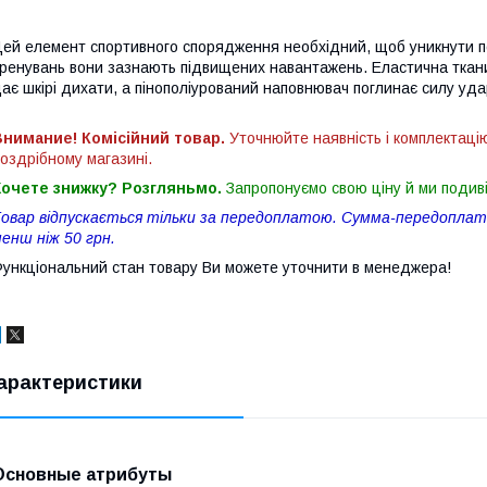
ей елемент спортивного спорядження необхідний, щоб уникнути пошк
ренувань вони зазнають підвищених навантажень. Еластична ткани
ає шкірі дихати, а пінополіурований наповнювач поглинає силу уда
нимание! Комісійний товар.
Уточнюйте наявність і комплектаці
оздрібному магазині.
Хочете знижку? Розгляньмо.
Запропонуємо свою ціну й ми подив
овар відпускається тільки за передоплатою. Сумма-передоплати
енш ніж 50 грн.
ункціональний стан товару Ви можете уточнити в менеджера!
арактеристики
Основные атрибуты