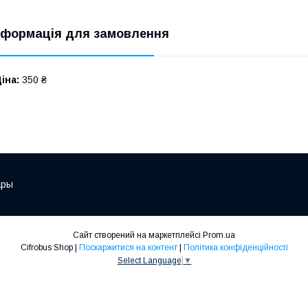
нформація для замовлення
іна:
350 ₴
ары
Сайт створений на маркетплейсі
Prom.ua
Cifrobus Shop |
Поскаржитися на контент
|
Політика конфіденційності
Select Language
▼