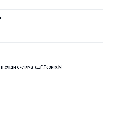
й
і,сліди експлуатації.Розмір:М