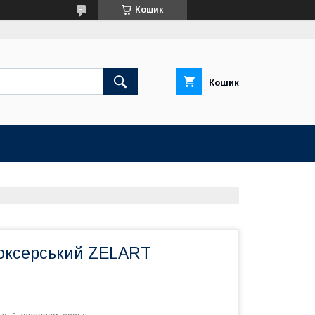
Кошик
Кошик
оксерський ZELART