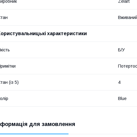
иробник
Zelart
Стан
Вживани
Користувальницькі характеристики
кість
Б/У
римітки
Потертост
тан (із 5)
4
олір
Blue
нформація для замовлення