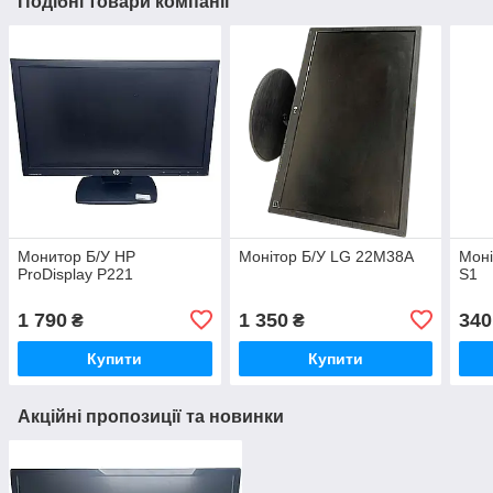
Подібні товари компанії
Монитор Б/У HP
Монітор Б/У LG 22M38A
Моні
ProDisplay P221
S1
1 790
1 350
340
₴
₴
Купити
Купити
Акційні пропозиції та новинки