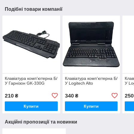
Подібні товари компанії
Клавіатура комп'ютерна Б/
Клавіатура комп'ютерна Б/
Клав
У Гарнізон GK-330G
У Logitech Alto
У Lo
210
340
250
₴
₴
Купити
Купити
Акційні пропозиції та новинки