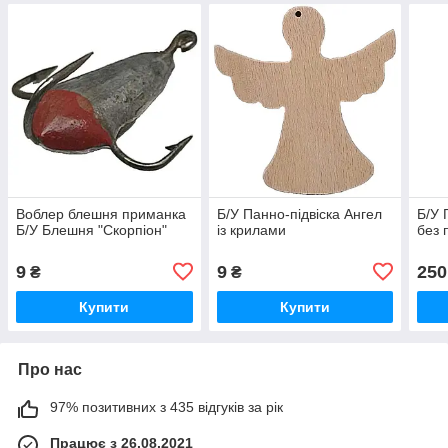
Воблер блешня приманка
Б/У Панно-підвіска Ангел
Б/У 
Б/У Блешня "Скорпіон"
із крилами
без 
9
9
250
₴
₴
Купити
Купити
Про нас
97% позитивних з 435 відгуків за рік
Працює з 26.08.2021