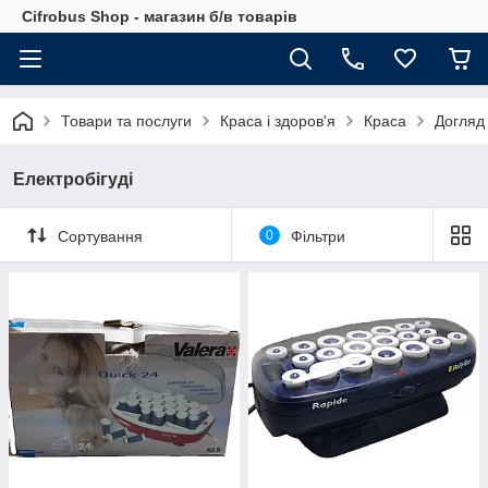
Cifrobus Shop - магазин б/в товарів
Товари та послуги
Краса і здоров'я
Краса
Догляд
Електробігуді
Сортування
0
Фільтри