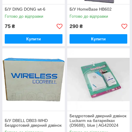
Б/У DING DONG wt-6
Б/У HomeBase HB602
Готово до відправки
Готово до відправки
75
290
₴
₴
Купити
Купити
Бездротовий дверний дзвінок
Б/У DBELL DB03-WHD
Luckarm на батарейках
Бездротовий дверний дзвінок
(D9688), blue | AG420024