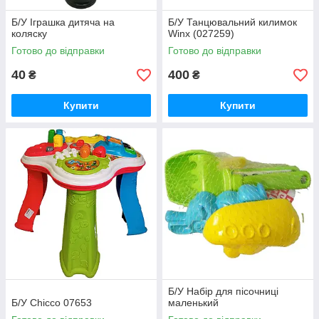
Б/У Іграшка дитяча на
Б/У Танцювальний килимок
коляску
Winx (027259)
Готово до відправки
Готово до відправки
40
400
₴
₴
Купити
Купити
Б/У Набір для пісочниці
Б/У Chicco 07653
маленький