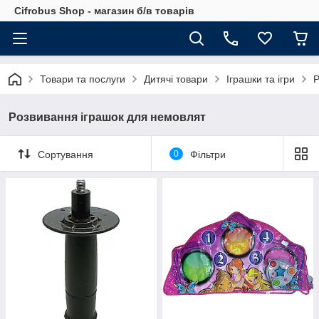
Cifrobus Shop - магазин б/в товарів
Товари та послуги
Дитячі товари
Іграшки та ігри
Р
Розвивання іграшок для немовлят
Сортування
0
Фільтри