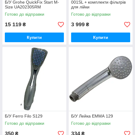
Б/У Grohe QuickFix Start M-
001SL + комплекти фільтрів
Size UA202305RM
для лійки
Готово до відправки
Готово до відправки
15 119
3 999
₴
₴
Купити
Купити
Б/У Ferro Filo S129
Б/У Лейка ЕММА 129
Готово до відправки
Готово до відправки
350
334
₴
₴