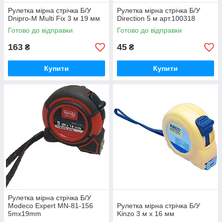
Рулетка мірна стрічка Б/У
Рулетка мірна стрічка Б/У
Dnipro-M Multi Fix 3 м 19 мм
Direction 5 м арт.100318
Готово до відправки
Готово до відправки
163
45
₴
₴
Купити
Купити
Рулетка мірна стрічка Б/У
Modeco Expert MN-81-156
Рулетка мірна стрічка Б/У
5mх19mm
Kinzo 3 м х 16 мм