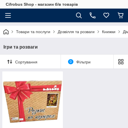
Cifrobus Shop - магазин б/в товарів
Товари та послуги
Дозвілля та розваги
Книжки
Ді
Ігри та розваги
Сортування
0
Фільтри