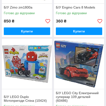
Б/У Zimo zm1800a
Б/У Engino Cars 8 Models
Готово до відправки
Готово до відправки
850
360
₴
₴
Купити
Купити
Б/У LEGO City Електричний
Б/У LEGO Duplo
суперкар 109 деталей
Мотопригоди Спіна (10424)
(60486)