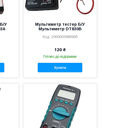
Б/У
Мультиметр тестер Б/У
93A
Мультиметр DT830B
2000003886906
120 ₴
Готово до відправки
Купити