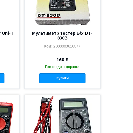
 Uni-T
Мультиметр тестер Б/У DT-
830B
2000003610877
160 ₴
Готово до відправки
Купити