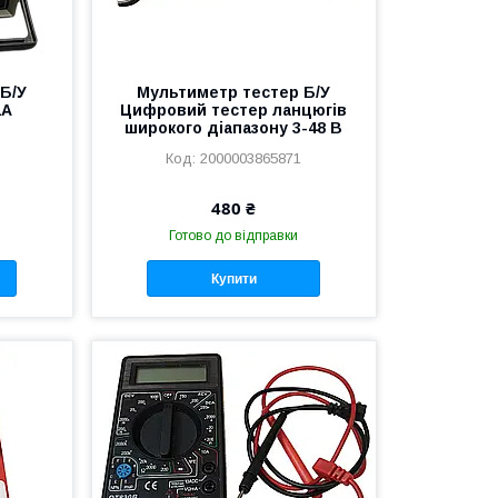
Б/У
Мультиметр тестер Б/У
1A
Цифровий тестер ланцюгів
широкого діапазону 3-48 В
2000003865871
480 ₴
Готово до відправки
Купити