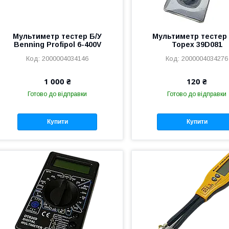
Мультиметр тестер Б/У
Мультиметр тестер 
Benning Profipol 6-400V
Topex 39D081
2000004034146
2000004034276
1 000 ₴
120 ₴
Готово до відправки
Готово до відправки
Купити
Купити