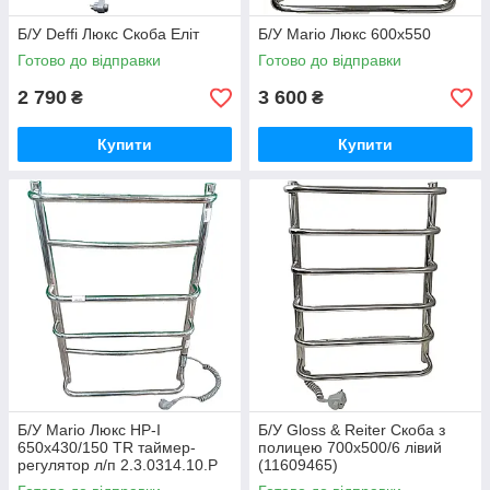
Б/У Deffi Люкс Скоба Еліт
Б/У Mario Люкс 600х550
Готово до відправки
Готово до відправки
2 790
3 600
₴
₴
Купити
Купити
Б/У Mario Люкс НР-І
Б/У Gloss & Reiter Скоба з
650x430/150 TR таймер-
полицею 700х500/6 лівий
регулятор л/п 2.3.0314.10.P
(11609465)