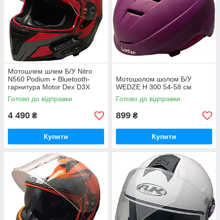
Мотошлем шлем Б/У Nitro
N560 Podium + Bluetooth-
Мотошолом шолом Б/У
гарнитура Motor Dex D3X
WEDZE H 300 54-58 см
Готово до відправки
Готово до відправки
4 490
899
₴
₴
Купити
Купити