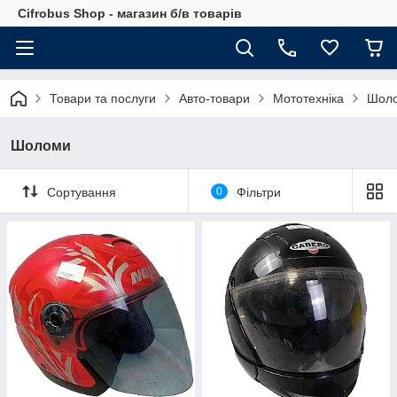
Cifrobus Shop - магазин б/в товарів
Товари та послуги
Авто-товари
Мототехніка
Шол
Шоломи
Сортування
0
Фільтри