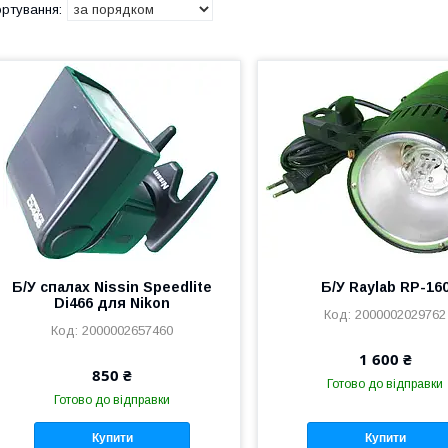
Б/У спалах Nissin Speedlite
Б/У Raylab RP-16
Di466 для Nikon
2000002029762
2000002657460
1 600 ₴
850 ₴
Готово до відправки
Готово до відправки
Купити
Купити