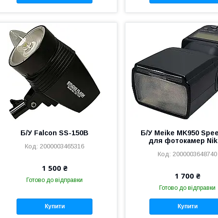
Б/У Falcon SS-150B
Б/У Meike MK950 Spee
для фотокамер Ni
2000003465316
2000003648740
1 500 ₴
1 700 ₴
Готово до відправки
Готово до відправки
Купити
Купити