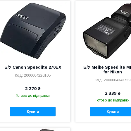
Б/У Canon Speedlite 270EX
Б/У Meike Speedlite M
for Nikon
2000004220105
2000004343729
2 270 ₴
2 339 ₴
Готово до відправки
Готово до відправки
Купити
Купити