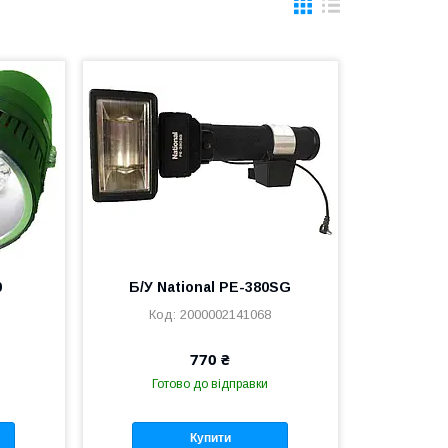
0
Б/У National PE-380SG
2000002141068
770 ₴
Готово до відправки
Купити