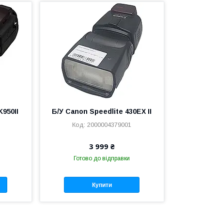
K950II
Б/У Canon Speedlite 430EX II
2000004379001
3 999 ₴
Готово до відправки
Купити