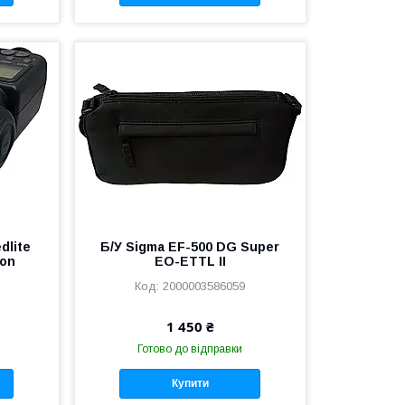
dlite
Б/У Sigma EF-500 DG Super
kon
EO-ETTL II
2000003586059
1 450 ₴
Готово до відправки
Купити