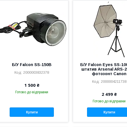
Б/У Falcon SS-150B
Б/У Falcon Eyes SS-1
штатив Arsenal ARS-2
2000003832378
фотозонт Canon
2000004211738
1 500 ₴
Готово до відправки
2 499 ₴
Готово до відправки
Купити
Купити