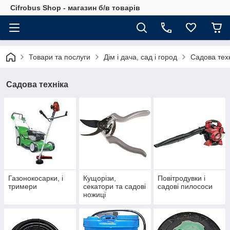
Cifrobus Shop - магазин б/в товарів
Товари та послуги
Дім і дача, сад і город
Садова тех
Садова техніка
Газонокосарки, і
Кущорізи,
Повітродувки і
тримери
секатори та садові
садові пилососи
ножиці