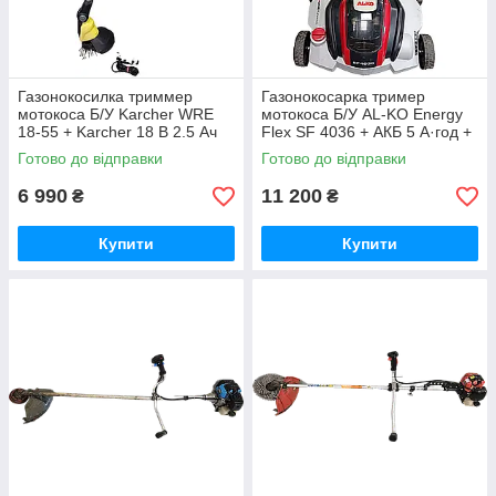
Газонокосилка триммер
Газонокосарка тример
мотокоса Б/У Karcher WRE
мотокоса Б/У AL-KO Energy
18-55 + Karcher 18 В 2.5 Ач
Flex SF 4036 + АКБ 5 А·год +
(2.445-062.0)
З/К
Готово до відправки
Готово до відправки
6 990
11 200
₴
₴
Купити
Купити